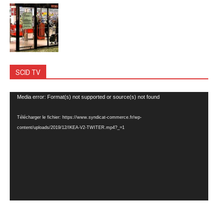
SCID TV
Lecteur
Media error: Format(s) not supported or source(s) not found
vidéo
Télécharger le fichier: https://www.syndicat-commerce.fr/wp-
content/uploads/2019/12/IKEA-V2-TWITER.mp4?_=1