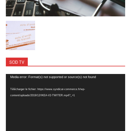
SCID TV
Lecteur
Media error: Format(s) not supported or source(s) not found
vidéo
Télécharger le fichier: https://www.syndicat-commerce.fr/wp-
content/uploads/2019/12/IKEA-V2-TWITER.mp4?_=1