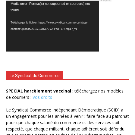
Lecteur
Media error: Format(s) not supported or source(s) not
vidéo
found
Télécharger le fichier: https://www.syndicat-commerce.fr/wp-
content/uploads/2019/12/IKEA-V2-TWITER.mp4?_=1
Le Syndicat du Commerce
SPECIAL harcèlement vaccinal
: téléchargez nos modèles
de courriers :
Vos droits
--------------------------------------
Le Syndicat Commerce Indépendant Démocratique (SCID) a
un engagement pour les années à venir : faire face au patronat
pour que chaque salarié du commerce et des services soit
respecté, que chaque militant, chaque adhérent soit défendu