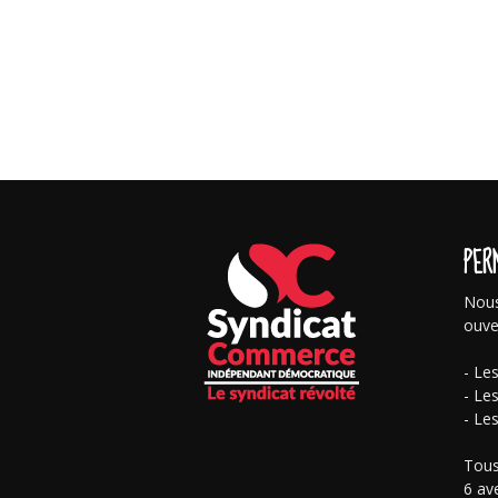
PER
Nous
ouve
- Le
- Le
- Le
Tous
6 av