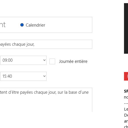
Le
vi
S
no
--
L
D
an
ch