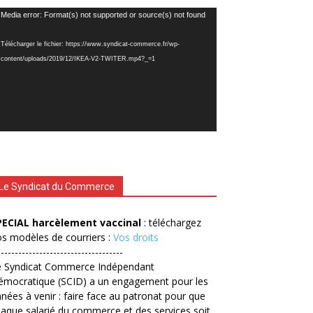
cteur
Media error: Format(s) not supported or source(s) not found
déo
Télécharger le fichier: https://www.syndicat-commerce.fr/wp-
content/uploads/2019/12/IKEA-V2-TWITER.mp4?_=1
Le Syndicat du Commerce
PECIAL harcèlement vaccinal
: téléchargez
s modèles de courriers :
Vos droits
------------------------------------
e Syndicat Commerce Indépendant
émocratique (SCID) a un engagement pour les
nées à venir : faire face au patronat pour que
aque salarié du commerce et des services soit