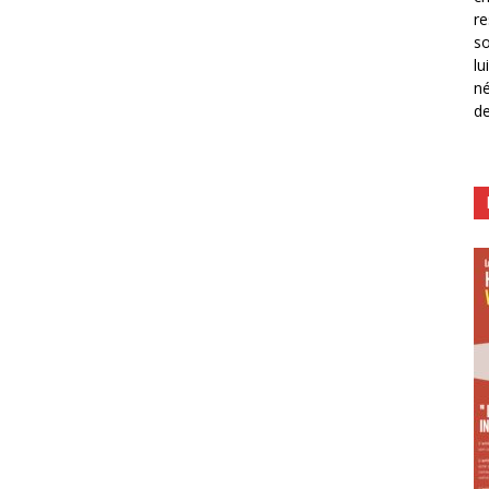
re
so
lu
né
de