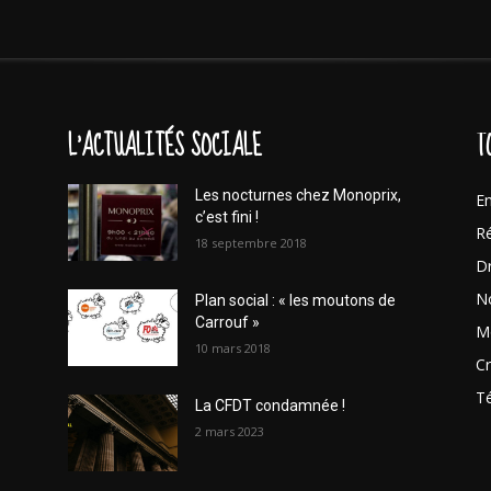
L'ACTUALITÉS SOCIALE
T
Les nocturnes chez Monoprix,
En
c’est fini !
Ré
18 septembre 2018
Dr
No
Plan social : « les moutons de
Carrouf »
Mo
10 mars 2018
Cr
T
La CFDT condamnée !
2 mars 2023