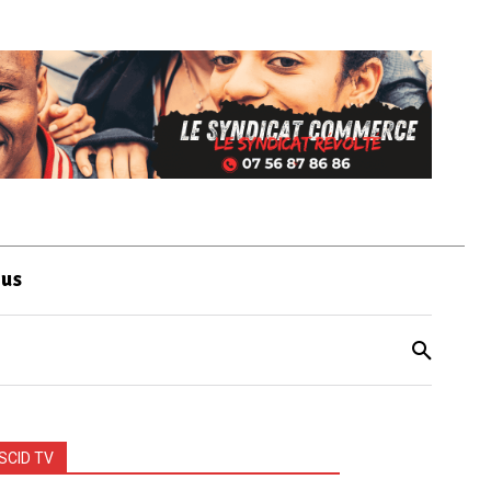
ous
SCID TV