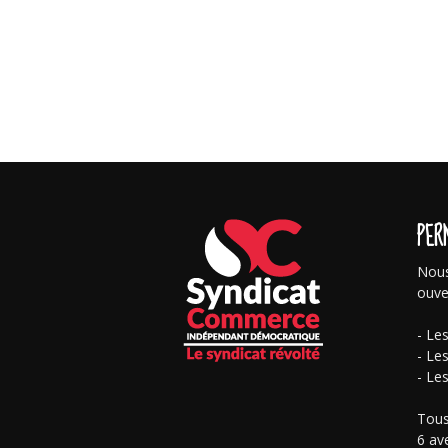
PER
Nous
ouve
- Le
- Le
- Le
Tous
6 av