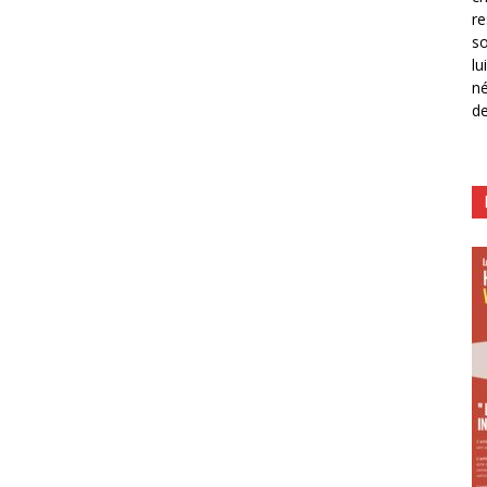
re
so
lu
né
de