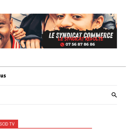
ous
SCID TV