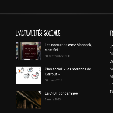
L'ACTUALITÉS SOCIALE
T
Les nocturnes chez Monoprix,
En
c’est fini !
Ré
18 septembre 2018
Dr
No
Plan social : « les moutons de
Carrouf »
Mo
10 mars 2018
Cr
T
La CFDT condamnée !
2 mars 2023