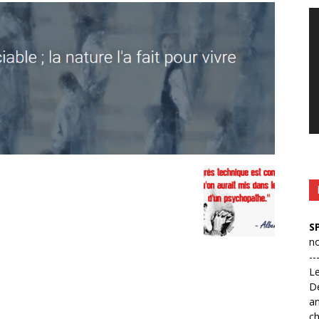
Le
vi
S
no
--
L
D
an
ch