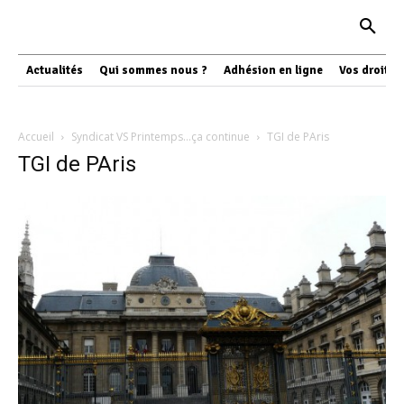
Actualités
Qui sommes nous ?
Adhésion en ligne
Vos droits
Accueil
Syndicat VS Printemps…ça continue
TGI de PAris
TGI de PAris