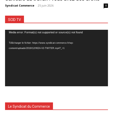
Syndicat Commerce
-
25 juin 2026
0
SCID TV
Lecteur
Media error: Format(s) not supported or source(s) not found
vidéo
Télécharger le fichier: https://www.syndicat-commerce.fr/wp-
content/uploads/2019/12/IKEA-V2-TWITER.mp4?_=1
Le Syndicat du Commerce