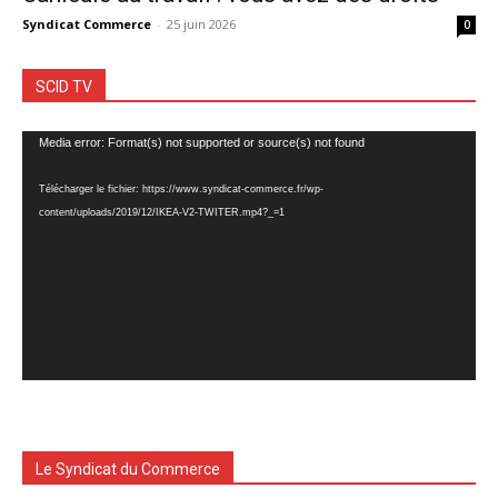
Syndicat Commerce
-
25 juin 2026
0
SCID TV
Lecteur
Media error: Format(s) not supported or source(s) not found
vidéo
Télécharger le fichier: https://www.syndicat-commerce.fr/wp-
content/uploads/2019/12/IKEA-V2-TWITER.mp4?_=1
Le Syndicat du Commerce