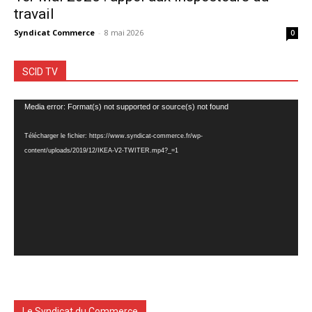
travail
Syndicat Commerce
-
8 mai 2026
0
SCID TV
Lecteur
Media error: Format(s) not supported or source(s) not found
vidéo
Télécharger le fichier: https://www.syndicat-commerce.fr/wp-
content/uploads/2019/12/IKEA-V2-TWITER.mp4?_=1
Le Syndicat du Commerce