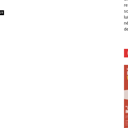
re
so
59
lu
né
de