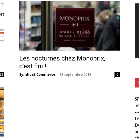
Le
vi
Les nocturnes chez Monoprix,
c’est fini !
Syndicat Commerce
-
18 septembre 2018
62
0
S
no
--
L
D
an
ch