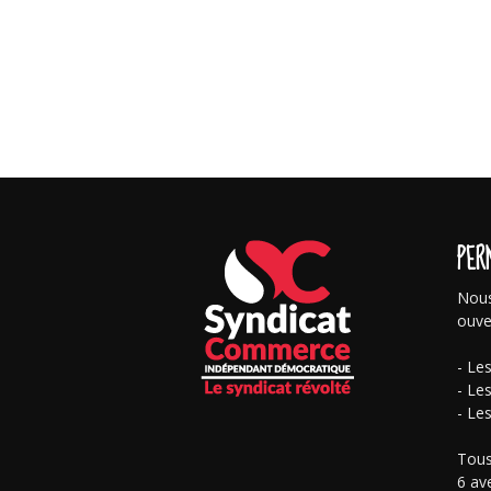
PER
Nous
ouve
- Le
- Le
- Le
Tous
6 av