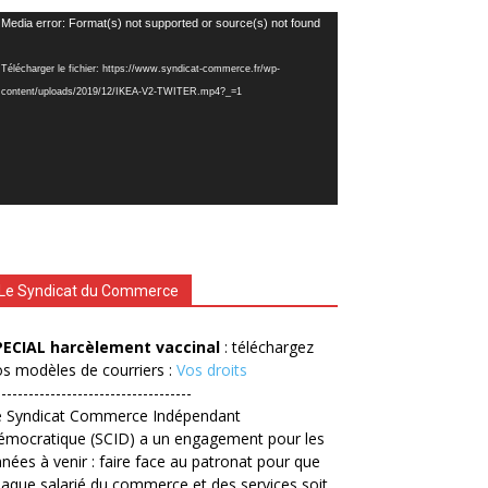
cteur
Media error: Format(s) not supported or source(s) not found
déo
Télécharger le fichier: https://www.syndicat-commerce.fr/wp-
content/uploads/2019/12/IKEA-V2-TWITER.mp4?_=1
Le Syndicat du Commerce
PECIAL harcèlement vaccinal
: téléchargez
s modèles de courriers :
Vos droits
------------------------------------
e Syndicat Commerce Indépendant
émocratique (SCID) a un engagement pour les
nées à venir : faire face au patronat pour que
aque salarié du commerce et des services soit