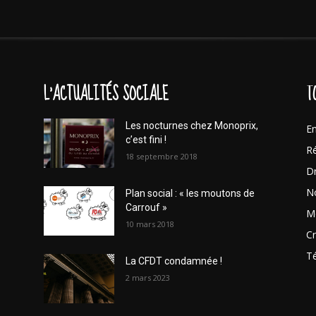
L'ACTUALITÉS SOCIALE
T
Les nocturnes chez Monoprix,
En
c’est fini !
Ré
18 septembre 2018
Dr
No
Plan social : « les moutons de
Carrouf »
Mo
10 mars 2018
Cr
T
La CFDT condamnée !
2 mars 2023