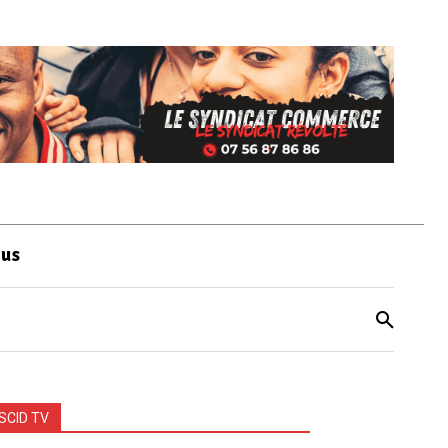
ous
SCID TV