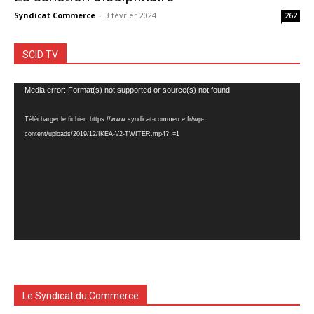
Syndicat Commerce
-
3 février 2024
262
SCID TV
Lecteur
Media error: Format(s) not supported or source(s) not found
vidéo
Télécharger le fichier: https://www.syndicat-commerce.fr/wp-
content/uploads/2019/12/IKEA-V2-TWITER.mp4?_=1
Le Syndicat du Commerce