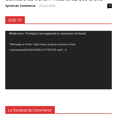
Syndicat Commerce
-
25 juin 2026
0
SCID TV
Lecteur
Media error: Format(s) not supported or source(s) not found
vidéo
Télécharger le fichier: https://www.syndicat-commerce.fr/wp-
content/uploads/2019/12/IKEA-V2-TWITER.mp4?_=1
Le Syndicat du Commerce