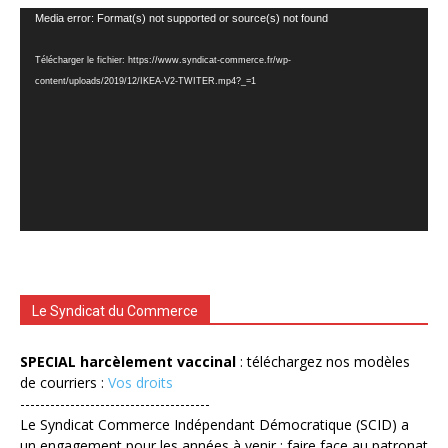
Lecteur
Media error: Format(s) not supported or source(s) not found
vidéo
Télécharger le fichier: https://www.syndicat-commerce.fr/wp-
content/uploads/2019/12/IKEA-V2-TWITER.mp4?_=1
Le Syndicat du Commerce
SPECIAL harcèlement vaccinal
: téléchargez nos modèles
de courriers :
Vos droits
--------------------------------------
Le Syndicat Commerce Indépendant Démocratique (SCID) a
un engagement pour les années à venir : faire face au patronat