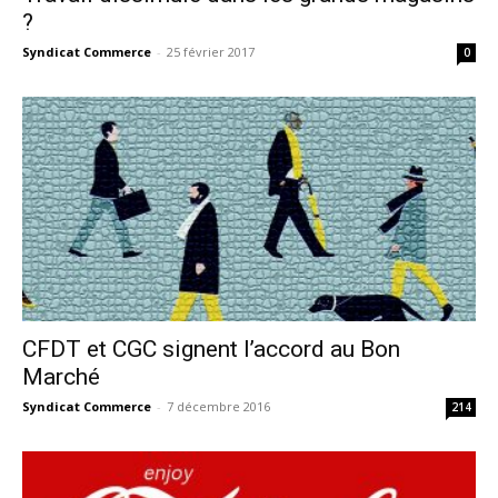
?
Syndicat Commerce
-
25 février 2017
0
CFDT et CGC signent l’accord au Bon
Marché
Syndicat Commerce
-
7 décembre 2016
214