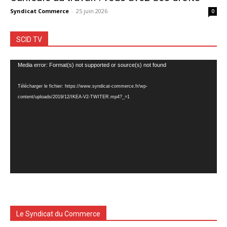
Syndicat Commerce
-
25 juin 2026
0
SCID TV
Lecteur
Media error: Format(s) not supported or source(s) not found
vidéo
Télécharger le fichier: https://www.syndicat-commerce.fr/wp-
content/uploads/2019/12/IKEA-V2-TWITER.mp4?_=1
Le Syndicat du Commerce