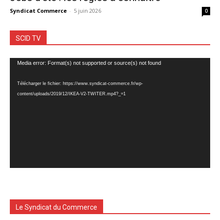
Syndicat Commerce
-
5 juin 2026
0
SCID TV
Lecteur
Media error: Format(s) not supported or source(s) not found
vidéo
Télécharger le fichier: https://www.syndicat-commerce.fr/wp-
content/uploads/2019/12/IKEA-V2-TWITER.mp4?_=1
Le Syndicat du Commerce