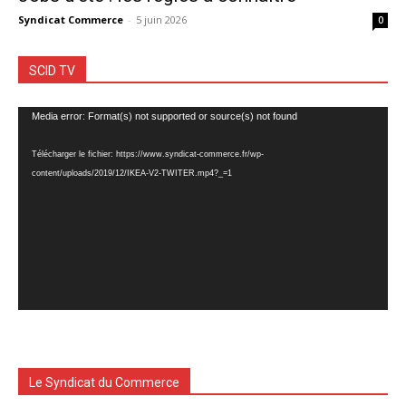
Syndicat Commerce
-
5 juin 2026
0
SCID TV
Lecteur
Media error: Format(s) not supported or source(s) not found
vidéo
Télécharger le fichier: https://www.syndicat-commerce.fr/wp-
content/uploads/2019/12/IKEA-V2-TWITER.mp4?_=1
Le Syndicat du Commerce