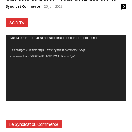
Syndicat Commerce
-
25 juin 2026
0
SCID TV
Lecteur
Media error: Format(s) not supported or source(s) not found
vidéo
Télécharger le fichier: https://www.syndicat-commerce.fr/wp-
content/uploads/2019/12/IKEA-V2-TWITER.mp4?_=1
Le Syndicat du Commerce