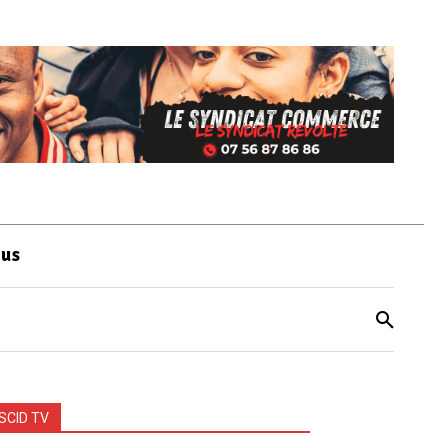
ous
SCID TV