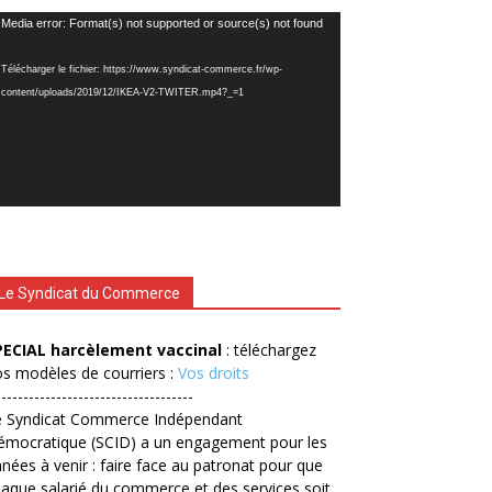
cteur
Media error: Format(s) not supported or source(s) not found
déo
Télécharger le fichier: https://www.syndicat-commerce.fr/wp-
content/uploads/2019/12/IKEA-V2-TWITER.mp4?_=1
Le Syndicat du Commerce
PECIAL harcèlement vaccinal
: téléchargez
s modèles de courriers :
Vos droits
------------------------------------
e Syndicat Commerce Indépendant
émocratique (SCID) a un engagement pour les
nées à venir : faire face au patronat pour que
aque salarié du commerce et des services soit