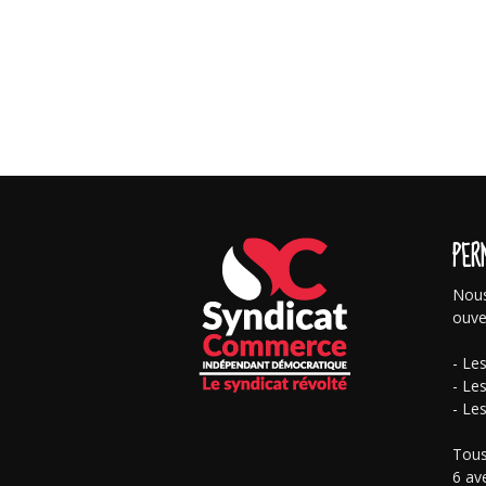
PER
Nous
ouve
- Le
- Le
- Le
Tous
6 av