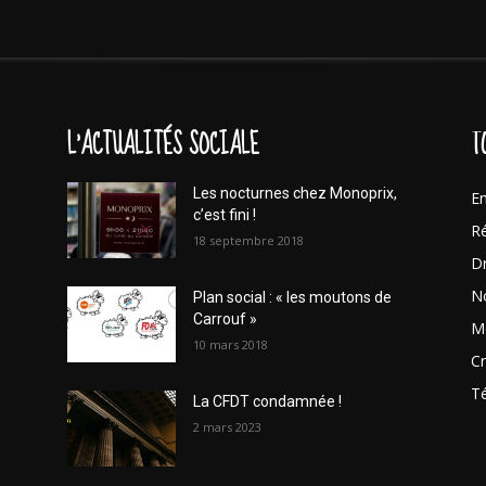
L'ACTUALITÉS SOCIALE
T
Les nocturnes chez Monoprix,
En
c’est fini !
Ré
18 septembre 2018
Dr
No
Plan social : « les moutons de
Carrouf »
Mo
10 mars 2018
Cr
T
La CFDT condamnée !
2 mars 2023