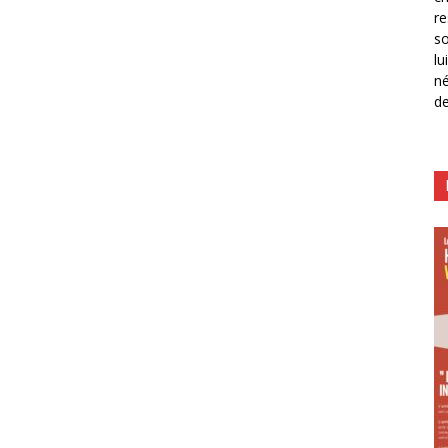
re
so
lu
né
de