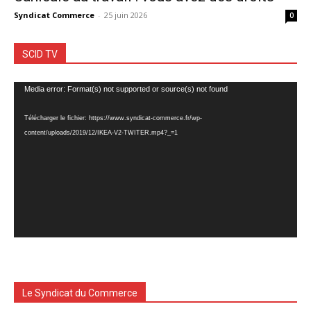
Syndicat Commerce
-
25 juin 2026
0
SCID TV
Lecteur
Media error: Format(s) not supported or source(s) not found
vidéo
Télécharger le fichier: https://www.syndicat-commerce.fr/wp-
content/uploads/2019/12/IKEA-V2-TWITER.mp4?_=1
Le Syndicat du Commerce