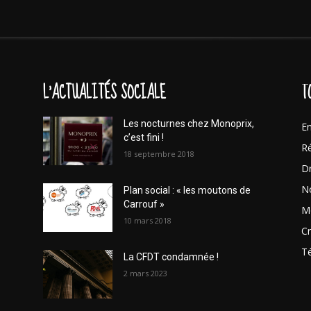
L'ACTUALITÉS SOCIALE
T
Les nocturnes chez Monoprix,
En
c’est fini !
Ré
18 septembre 2018
Dr
No
Plan social : « les moutons de
Carrouf »
Mo
10 mars 2018
Cr
T
La CFDT condamnée !
2 mars 2023