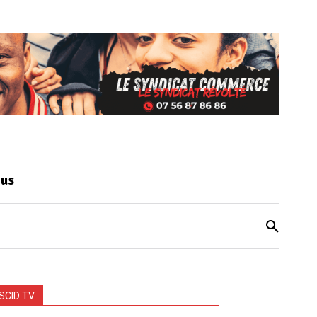
ous
SCID TV