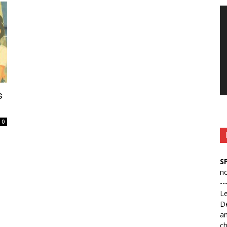
Le
vi
s
0
S
no
--
L
D
an
ch