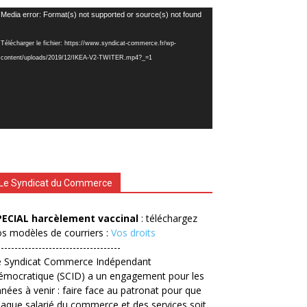
cteur
Media error: Format(s) not supported or source(s) not found
déo
Télécharger le fichier: https://www.syndicat-commerce.fr/wp-
content/uploads/2019/12/IKEA-V2-TWITER.mp4?_=1
Le Syndicat du Commerce
PECIAL harcèlement vaccinal
: téléchargez
s modèles de courriers :
Vos droits
------------------------------------
e Syndicat Commerce Indépendant
émocratique (SCID) a un engagement pour les
nées à venir : faire face au patronat pour que
aque salarié du commerce et des services soit