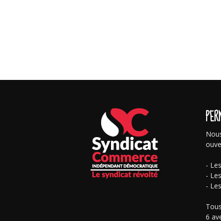
PER
Nous
ouve
- Le
- Le
- Le
Tous
6 av