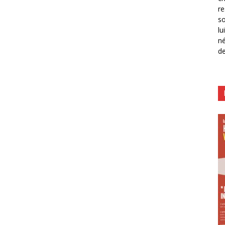
re
so
lu
né
de