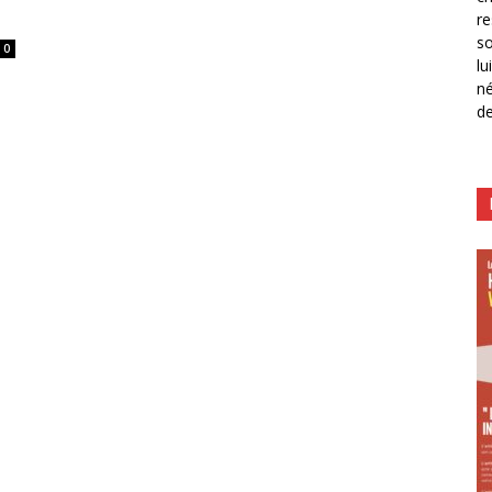
re
so
0
lu
né
de