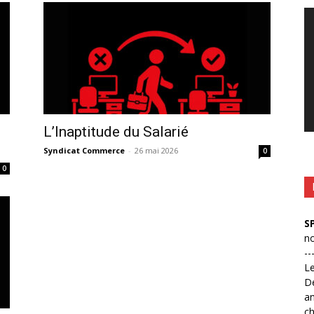
Le
vi
L’Inaptitude du Salarié
Syndicat Commerce
-
26 mai 2026
0
0
S
no
--
L
D
an
ch