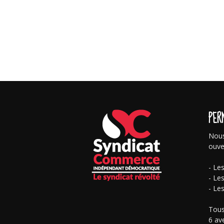
PER
Nous
ouve
- Le
- Le
- Le
Tous
6 av