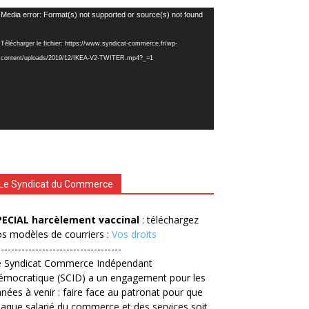
cteur
Media error: Format(s) not supported or source(s) not found
déo
Télécharger le fichier: https://www.syndicat-commerce.fr/wp-
content/uploads/2019/12/IKEA-V2-TWITER.mp4?_=1
Le Syndicat du Commerce
PECIAL harcèlement vaccinal
: téléchargez
s modèles de courriers :
Vos droits
------------------------------------
e Syndicat Commerce Indépendant
émocratique (SCID) a un engagement pour les
nées à venir : faire face au patronat pour que
aque salarié du commerce et des services soit