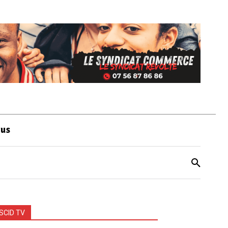
ous
SCID TV