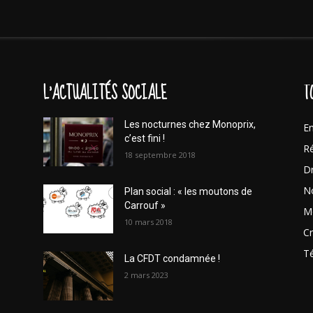
L'ACTUALITÉS SOCIALE
T
Les nocturnes chez Monoprix,
En
c’est fini !
Ré
18 septembre 2018
Dr
No
Plan social : « les moutons de
Carrouf »
Mo
10 mars 2018
Cr
T
La CFDT condamnée !
2 mars 2023