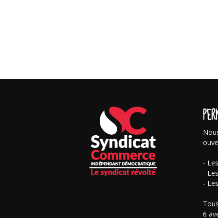
PER
Nous
ouve
- Le
- Le
- Le
Tous
6 av