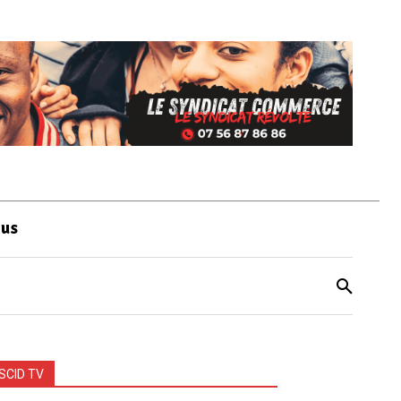
ous
SCID TV