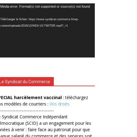
cteur
Media error: Format(s) not supported or source(s) not found
déo
Télécharger le fichier: https://www.syndicat-commerce.fr/wp-
content/uploads/2019/12/IKEA-V2-TWITER.mp4?_=1
Le Syndicat du Commerce
PECIAL harcèlement vaccinal
: téléchargez
s modèles de courriers :
Vos droits
------------------------------------
e Syndicat Commerce Indépendant
émocratique (SCID) a un engagement pour les
nées à venir : faire face au patronat pour que
aque salarié du commerce et des services soit