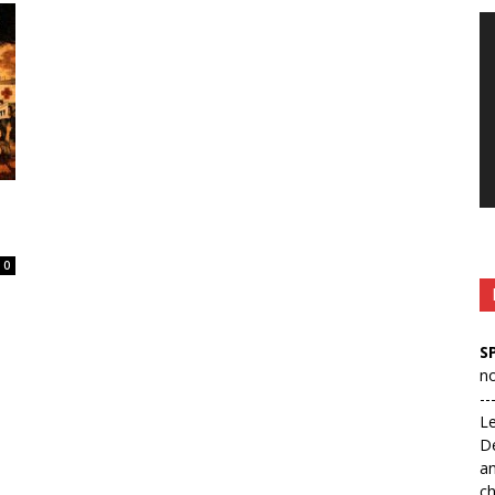
Le
vi
0
S
no
--
L
D
an
ch