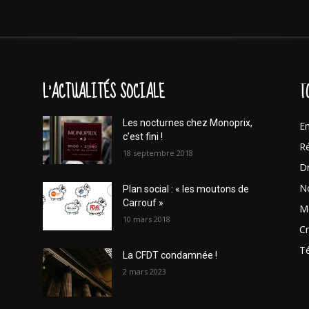
L'ACTUALITÉS SOCIALE
T
Les nocturnes chez Monoprix,
En
c’est fini !
Ré
18 septembre 2018
Dr
No
Plan social : « les moutons de
Carrouf »
Mo
10 mars 2018
Cr
T
La CFDT condamnée !
2 mars 2023