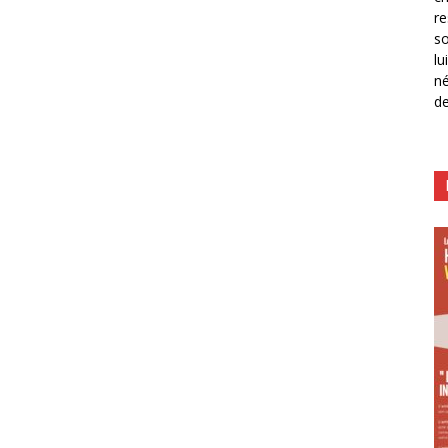
re
so
lu
né
de