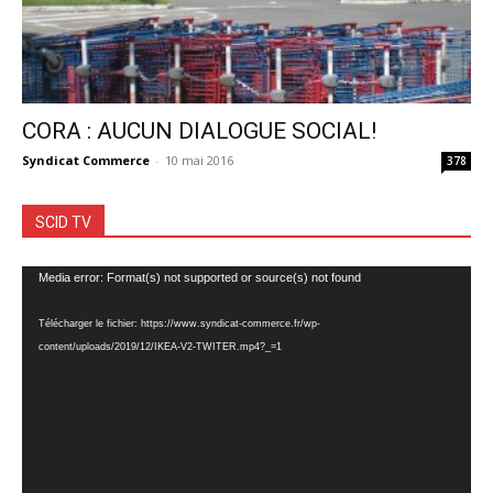
CORA : AUCUN DIALOGUE SOCIAL!
Syndicat Commerce
-
10 mai 2016
378
SCID TV
Lecteur
Media error: Format(s) not supported or source(s) not found
vidéo
Télécharger le fichier: https://www.syndicat-commerce.fr/wp-
content/uploads/2019/12/IKEA-V2-TWITER.mp4?_=1