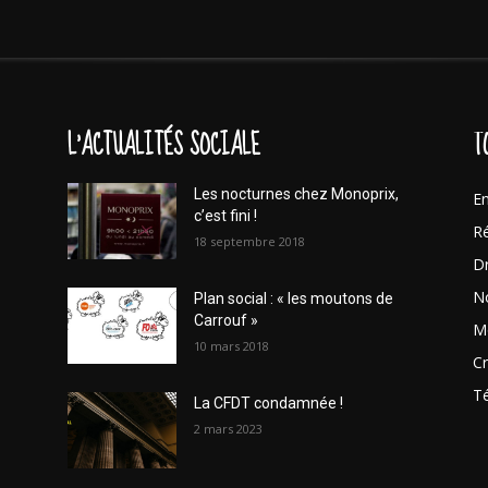
L'ACTUALITÉS SOCIALE
T
Les nocturnes chez Monoprix,
En
c’est fini !
Ré
18 septembre 2018
Dr
No
Plan social : « les moutons de
Carrouf »
Mo
10 mars 2018
Cr
T
La CFDT condamnée !
2 mars 2023