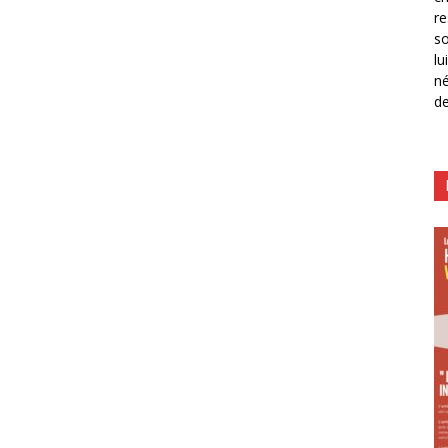
re
so
lu
né
de