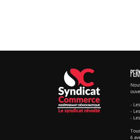
PER
Nous
ouve
- Le
- Le
- Le
Tous
6 av