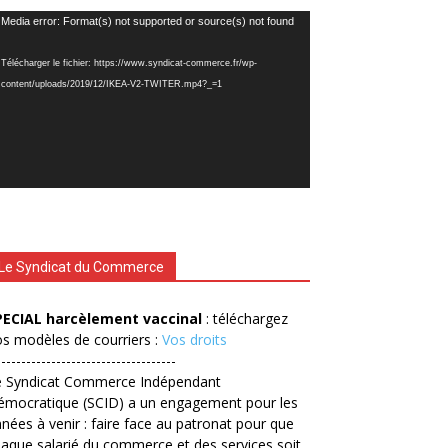
cteur
Media error: Format(s) not supported or source(s) not found
déo
Télécharger le fichier: https://www.syndicat-commerce.fr/wp-
content/uploads/2019/12/IKEA-V2-TWITER.mp4?_=1
Le Syndicat du Commerce
PECIAL harcèlement vaccinal
: téléchargez
s modèles de courriers :
Vos droits
------------------------------------
e Syndicat Commerce Indépendant
émocratique (SCID) a un engagement pour les
nées à venir : faire face au patronat pour que
aque salarié du commerce et des services soit