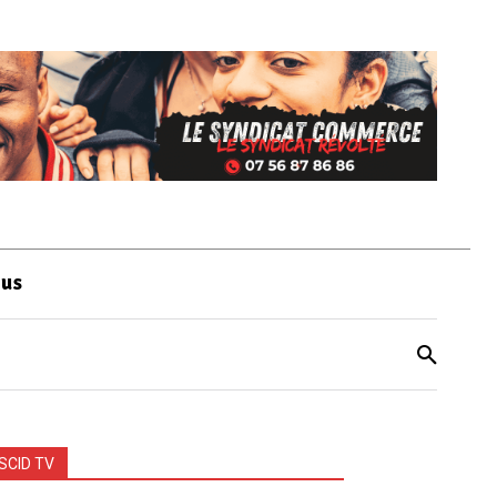
ous
SCID TV