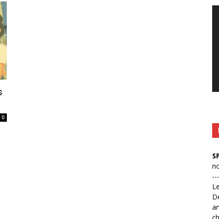
Le
vi
s
0
S
no
--
L
D
an
ch