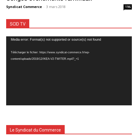
Syndicat Commerce
-
3 mars 2018
196
SCID TV
Lecteur
Media error: Format(s) not supported or source(s) not found
vidéo
Télécharger le fichier: https://www.syndicat-commerce.fr/wp-
content/uploads/2019/12/IKEA-V2-TWITER.mp4?_=1
Le Syndicat du Commerce