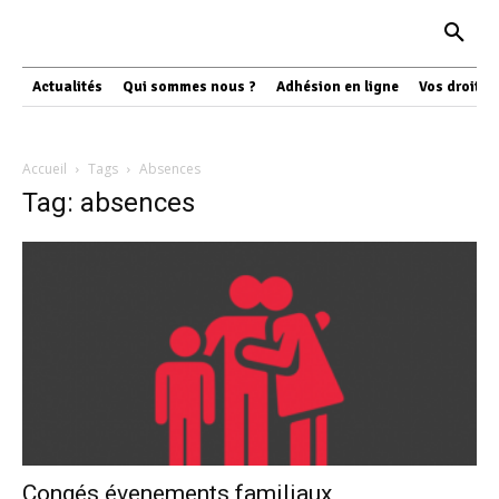
Actualités
Qui sommes nous ?
Adhésion en ligne
Vos droits
Accueil
Tags
Absences
Tag: absences
Congés évenements familiaux