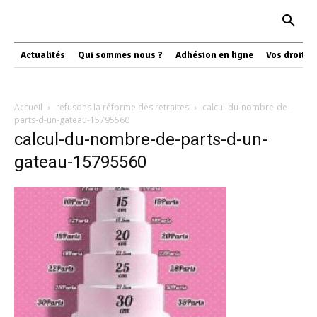
Actualités
Qui sommes nous ?
Adhésion en ligne
Vos droits
Accueil
refusons la réforme des retraites
calcul-du-nombre-de-
parts-d-un-gateau-15795560
calcul-du-nombre-de-parts-d-un-
gateau-15795560