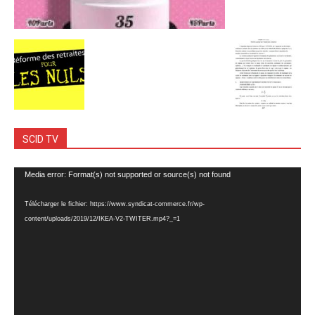
SCID TV
Lecteur
Media error: Format(s) not supported or source(s) not found
vidéo
Télécharger le fichier: https://www.syndicat-commerce.fr/wp-
content/uploads/2019/12/IKEA-V2-TWITER.mp4?_=1