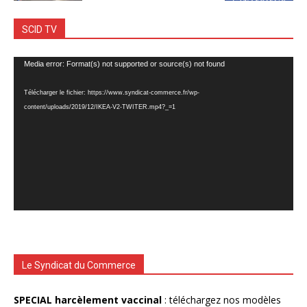
SCID TV
Lecteur
Media error: Format(s) not supported or source(s) not found
vidéo
Télécharger le fichier: https://www.syndicat-commerce.fr/wp-
content/uploads/2019/12/IKEA-V2-TWITER.mp4?_=1
Le Syndicat du Commerce
SPECIAL harcèlement vaccinal
: téléchargez nos modèles