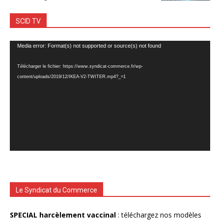
SCID TV
Lecteur
Media error: Format(s) not supported or source(s) not found
vidéo
Télécharger le fichier: https://www.syndicat-commerce.fr/wp-
content/uploads/2019/12/IKEA-V2-TWITER.mp4?_=1
Le Syndicat du Commerce
SPECIAL harcèlement vaccinal
: téléchargez nos modèles