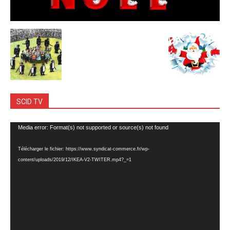
SCID TV
Lecteur
Media error: Format(s) not supported or source(s) not found
vidéo
Télécharger le fichier: https://www.syndicat-commerce.fr/wp-
content/uploads/2019/12/IKEA-V2-TWITER.mp4?_=1