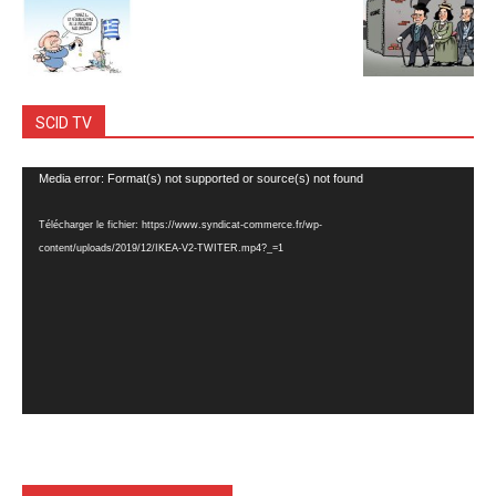
SCID TV
Lecteur
Media error: Format(s) not supported or source(s) not found
vidéo
Télécharger le fichier: https://www.syndicat-commerce.fr/wp-
content/uploads/2019/12/IKEA-V2-TWITER.mp4?_=1