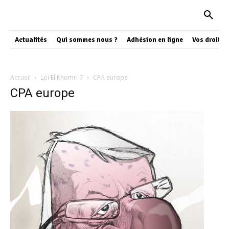
Actualités
Qui sommes nous ?
Adhésion en ligne
Vos droits
Accueil
Loi El Khomri-7
CPA europe
CPA europe