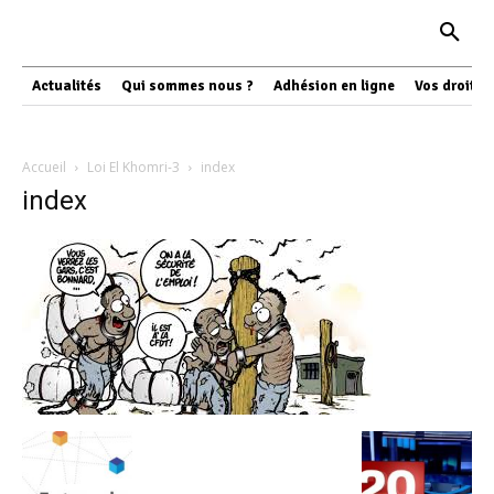
Actualités
Qui sommes nous ?
Adhésion en ligne
Vos droits
Accueil
Loi El Khomri-3
index
index