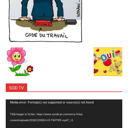
SCID TV
Lecteur
Media error: Format(s) not supported or source(s) not found
vidéo
Télécharger le fichier: https://www.syndicat-commerce.fr/wp-
content/uploads/2019/12/IKEA-V2-TWITER.mp4?_=1