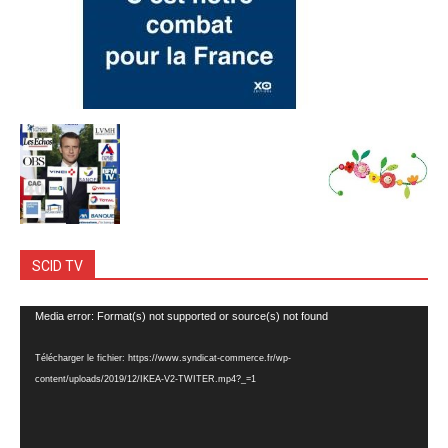
SCID TV
Lecteur
Media error: Format(s) not supported or source(s) not found
vidéo
Télécharger le fichier: https://www.syndicat-commerce.fr/wp-
content/uploads/2019/12/IKEA-V2-TWITER.mp4?_=1