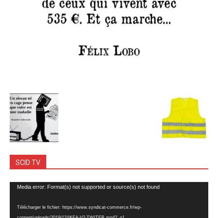
SCID TV
Lecteur
Media error: Format(s) not supported or source(s) not found
vidéo
Télécharger le fichier: https://www.syndicat-commerce.fr/wp-
content/uploads/2019/12/IKEA-V2-TWITER.mp4?_=1