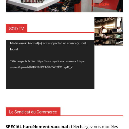
SCID TV
Lecteur
Media error: Format(s) not supported or source(s) not
vidéo
found
Télécharger le fichier: https://www.syndicat-commerce.fr/wp-
content/uploads/2019/12/IKEA-V2-TWITER.mp4?_=1
Le Syndicat du Commerce
SPECIAL harcèlement vaccinal
: téléchargez nos modèles