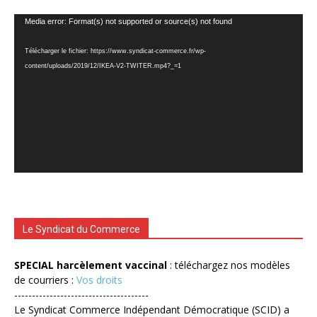
Lecteur
Media error: Format(s) not supported or source(s) not found
vidéo
Télécharger le fichier: https://www.syndicat-commerce.fr/wp-
content/uploads/2019/12/IKEA-V2-TWITER.mp4?_=1
Le Syndicat du Commerce
SPECIAL harcèlement vaccinal
: téléchargez nos modèles
de courriers :
Vos droits
--------------------------------------
Le Syndicat Commerce Indépendant Démocratique (SCID) a