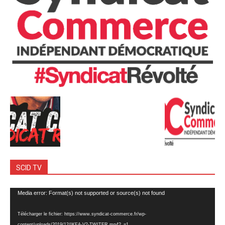
SCID TV
Lecteur
Media error: Format(s) not supported or source(s) not found
vidéo
Télécharger le fichier: https://www.syndicat-commerce.fr/wp-
content/uploads/2019/12/IKEA-V2-TWITER.mp4?_=1