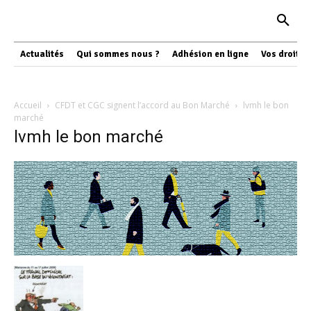
Actualités
Qui sommes nous ?
Adhésion en ligne
Vos droits
Accueil
CFDT et CGC signent l’accord au Bon Marché
lvmh le bon
marché
lvmh le bon marché