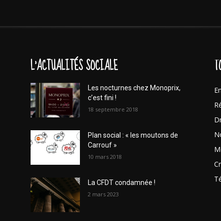
L'ACTUALITÉS SOCIALE
T
Les nocturnes chez Monoprix,
En
c’est fini !
Ré
18 septembre 2018
Dr
No
Plan social : « les moutons de
Carrouf »
Mo
10 mars 2018
Cr
T
La CFDT condamnée !
2 mars 2023