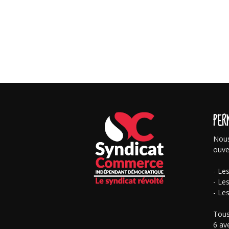
PER
Nous
ouve
- Le
- Le
- Le
Tous
6 av