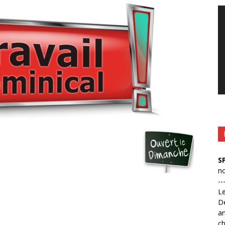
Le
vi
S
no
--
L
D
an
ch