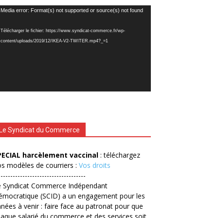
cteur
Media error: Format(s) not supported or source(s) not found
déo
Télécharger le fichier: https://www.syndicat-commerce.fr/wp-
content/uploads/2019/12/IKEA-V2-TWITER.mp4?_=1
Le Syndicat du Commerce
PECIAL harcèlement vaccinal
: téléchargez
s modèles de courriers :
Vos droits
------------------------------------
e Syndicat Commerce Indépendant
émocratique (SCID) a un engagement pour les
nées à venir : faire face au patronat pour que
aque salarié du commerce et des services soit