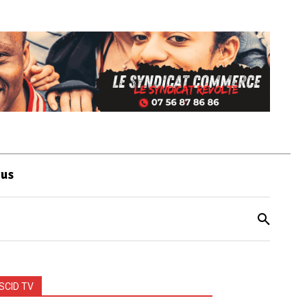
ous
SCID TV