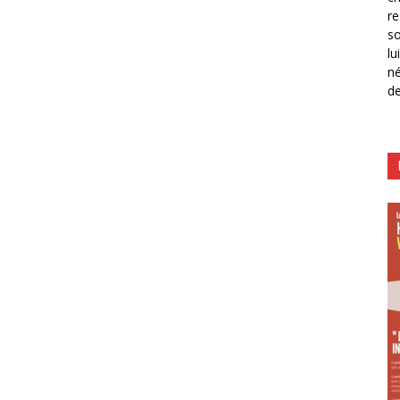
re
so
lu
né
de