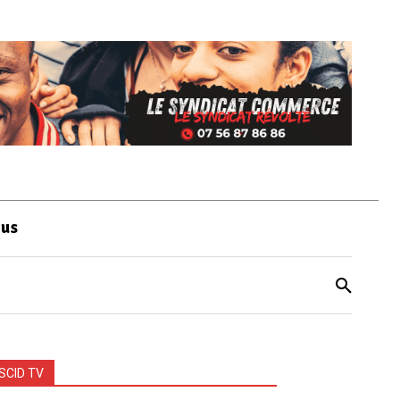
ous
SCID TV