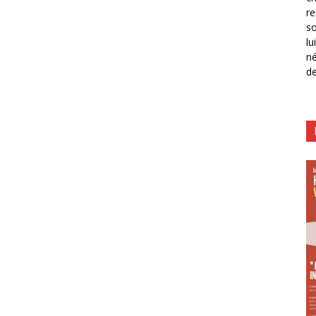
re
so
lu
né
de