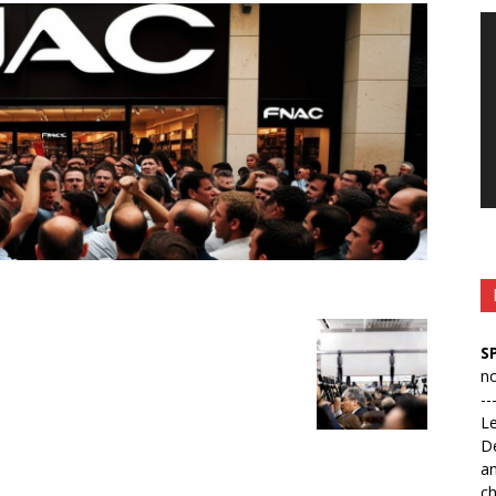
Le
vi
S
no
--
L
D
an
ch