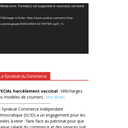
cteur
Media error: Format(s) not supported or source(s) not found
déo
Télécharger le fichier: https://www.syndicat-commerce.fr/wp-
content/uploads/2019/12/IKEA-V2-TWITER.mp4?_=1
Le Syndicat du Commerce
PECIAL harcèlement vaccinal
: téléchargez
s modèles de courriers :
Vos droits
------------------------------------
e Syndicat Commerce Indépendant
émocratique (SCID) a un engagement pour les
nées à venir : faire face au patronat pour que
aque salarié du commerce et des services soit