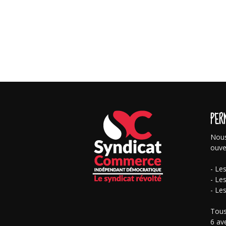
PER
Nous
ouve
- Le
- Le
- Le
Tous
6 av