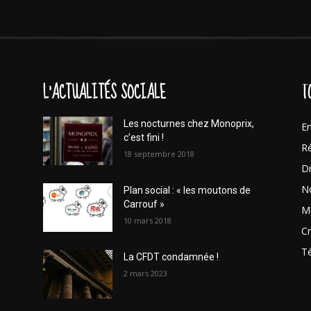
L'ACTUALITÉS SOCIALE
T
Les nocturnes chez Monoprix,
En
c’est fini !
Ré
18 septembre 2018
Dr
No
Plan social : « les moutons de
Carrouf »
Mo
10 mars 2018
Cr
T
La CFDT condamnée !
2 mars 2023