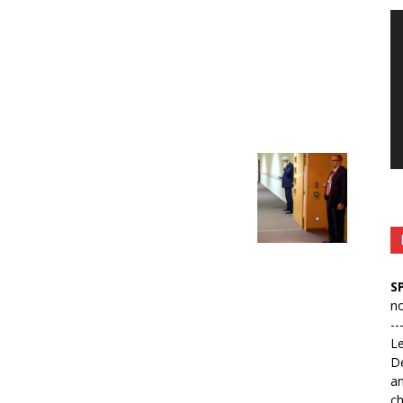
Le
vi
S
no
--
L
D
an
ch