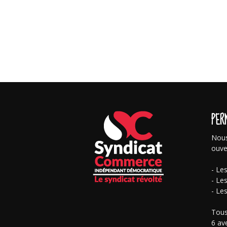
PER
Nous
ouve
- Le
- Le
- Le
Tous
6 av