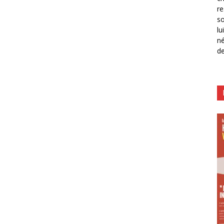
re
so
lu
né
de