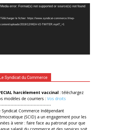
cteur
Media error: Format(s) not supported or source(s) not found
déo
Télécharger le fichier: https://www.syndicat-commerce.fr/wp-
content/uploads/2019/12/IKEA-V2-TWITER.mp4?_=1
Le Syndicat du Commerce
PECIAL harcèlement vaccinal
: téléchargez
s modèles de courriers :
Vos droits
------------------------------------
e Syndicat Commerce Indépendant
émocratique (SCID) a un engagement pour les
nées à venir : faire face au patronat pour que
aque salarié du commerce et des services soit