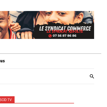
ous
SCID TV