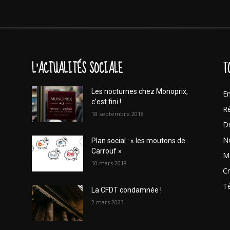
L'ACTUALITÉS SOCIALE
T
Les nocturnes chez Monoprix,
En
c’est fini !
Ré
18 septembre 2018
Dr
No
Plan social : « les moutons de
Carrouf »
Mo
10 mars 2018
Cr
T
La CFDT condamnée !
2 mars 2023