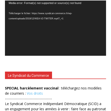
Lecteur
Media error: Format(s) not supported or source(s) not found
vidéo
Télécharger le fichier: https://www.syndicat-commerce.fr/wp-
content/uploads/2019/12/IKEA-V2-TWITER.mp4?_=1
Le Syndicat du Commerce
SPECIAL harcèlement vaccinal
: téléchargez nos modèles
de courriers :
Vos droits
--------------------------------------
Le Syndicat Commerce Indépendant Démocratique (SCID) a
un engagement pour les années à venir : faire face au patronat