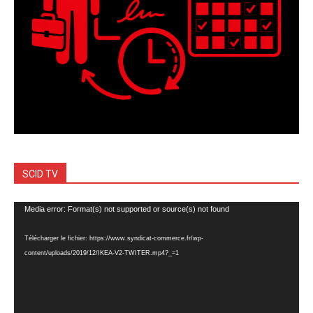
SCID TV
Lecteur
Media error: Format(s) not supported or source(s) not found
vidéo
Télécharger le fichier: https://www.syndicat-commerce.fr/wp-
content/uploads/2019/12/IKEA-V2-TWITER.mp4?_=1