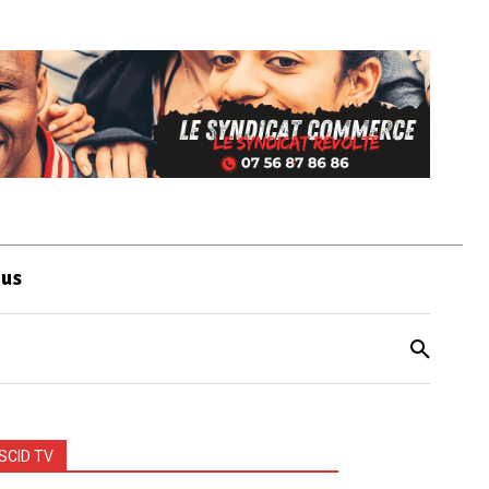
ous
SCID TV