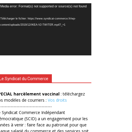
cteur
Media error: Format(s) not supported or source(s) not found
déo
Télécharger le fichier: https://www.syndicat-commerce.fr/wp-
content/uploads/2019/12/IKEA-V2-TWITER.mp4?_=1
Le Syndicat du Commerce
PECIAL harcèlement vaccinal
: téléchargez
s modèles de courriers :
Vos droits
------------------------------------
e Syndicat Commerce Indépendant
émocratique (SCID) a un engagement pour les
nées à venir : faire face au patronat pour que
aque salarié du commerce et des services soit