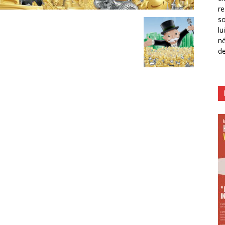
re
so
lu
né
de