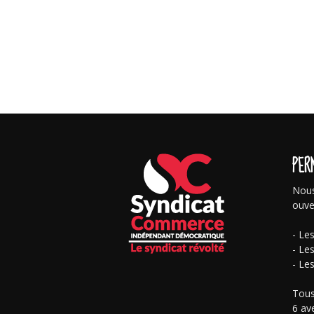
PER
Nous
ouve
- Le
- Le
- Le
Tous
6 av