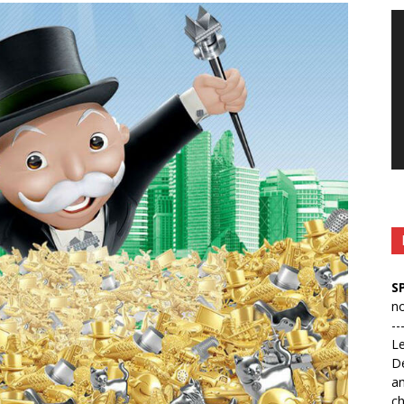
Le
vi
S
no
--
L
D
an
ch