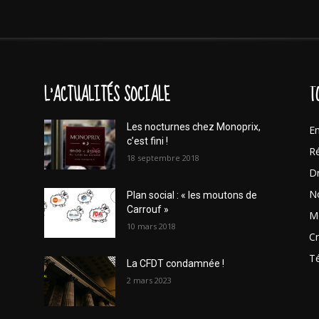
L'ACTUALITÉS SOCIALE
T
Les nocturnes chez Monoprix,
En
c’est fini !
Ré
18 septembre 2018
Dr
No
Plan social : « les moutons de
Carrouf »
Mo
10 mars 2018
Cr
T
La CFDT condamnée !
2 mars 2023