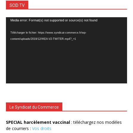
SCID TV
Lecteur
Media error: Format(s) not supported or source(s) not found
vidéo
Télécharger le fichier: https://www.syndicat-commerce.fr/wp-
content/uploads/2019/12/IKEA-V2-TWITER.mp4?_=1
Le Syndicat du Commerce
SPECIAL harcèlement vaccinal
: téléchargez nos modèles
de courriers :
Vos droits