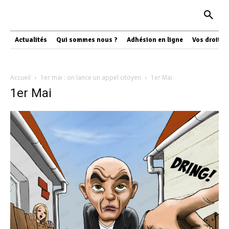
Actualités
Qui sommes nous ?
Adhésion en ligne
Vos droits
Accueil
1er mai : on lance un appel citoyen
1er Mai
1er Mai