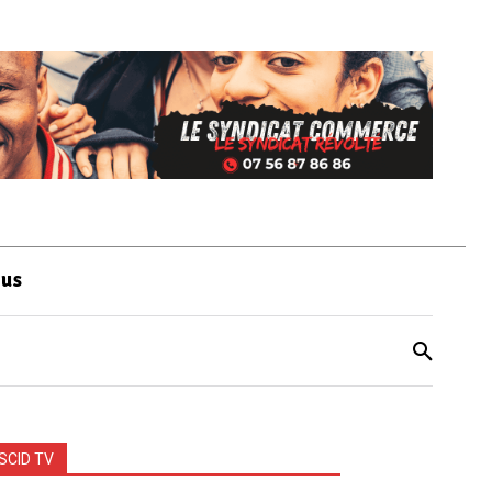
ous
SCID TV