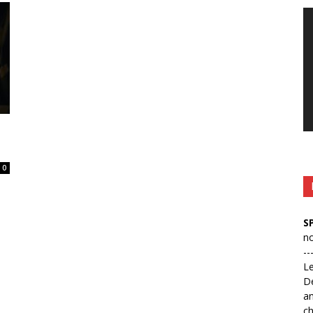
Le
vi
0
S
no
--
L
D
an
ch