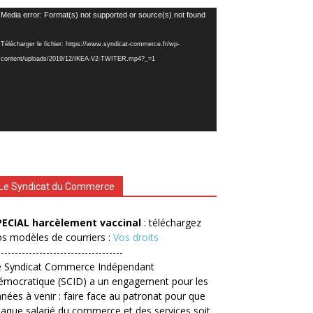
cteur
Media error: Format(s) not supported or source(s) not found
déo
Télécharger le fichier: https://www.syndicat-commerce.fr/wp-
content/uploads/2019/12/IKEA-V2-TWITER.mp4?_=1
Le Syndicat du Commerce
PECIAL harcèlement vaccinal
: téléchargez
s modèles de courriers :
Vos droits
------------------------------------
e Syndicat Commerce Indépendant
émocratique (SCID) a un engagement pour les
nées à venir : faire face au patronat pour que
aque salarié du commerce et des services soit