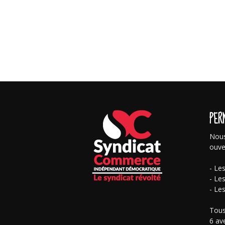
PER
Nous
ouve
- Le
- Le
- Le
Tous
6 av