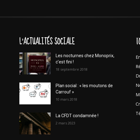
L'ACTUALITÉS SOCIALE
T
Les nocturnes chez Monoprix,
En
c’est fini !
Ré
18 septembre 2018
Dr
No
Plan social : « les moutons de
Carrouf »
Mo
10 mars 2018
Cr
T
La CFDT condamnée !
2 mars 2023