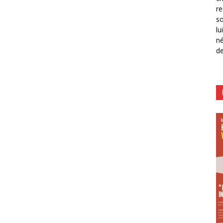
re
so
lu
né
de