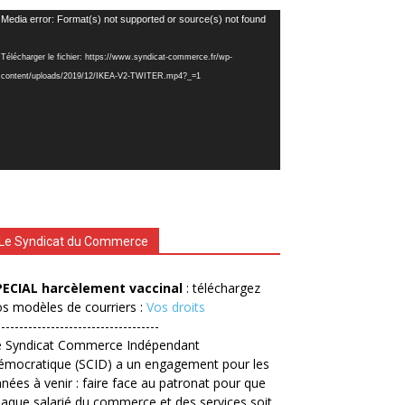
cteur
Media error: Format(s) not supported or source(s) not found
déo
Télécharger le fichier: https://www.syndicat-commerce.fr/wp-
content/uploads/2019/12/IKEA-V2-TWITER.mp4?_=1
Le Syndicat du Commerce
PECIAL harcèlement vaccinal
: téléchargez
s modèles de courriers :
Vos droits
------------------------------------
e Syndicat Commerce Indépendant
émocratique (SCID) a un engagement pour les
nées à venir : faire face au patronat pour que
aque salarié du commerce et des services soit