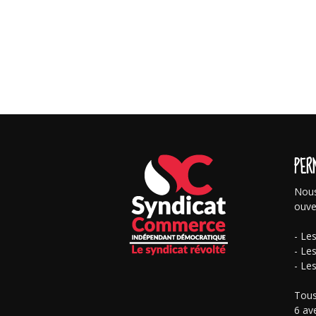
PER
Nous
ouve
- Le
- Le
- Le
Tous
6 av