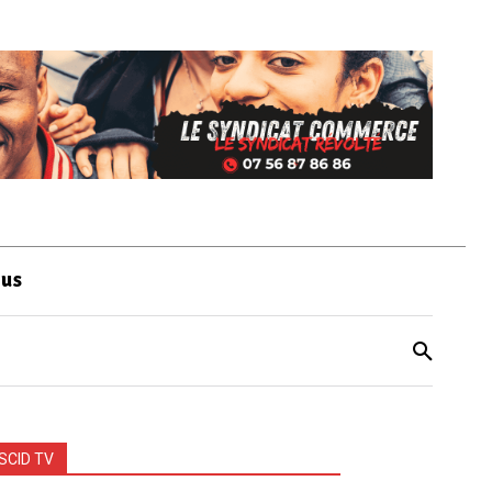
ous
SCID TV