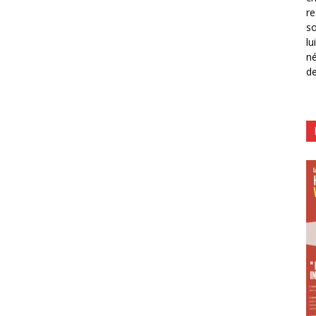
re
so
lu
né
de