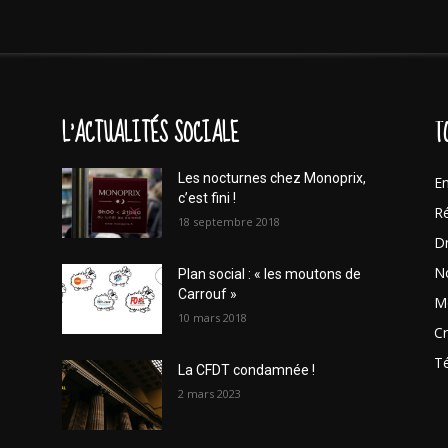
L'ACTUALITÉS SOCIALE
T
Les nocturnes chez Monoprix,
En
c’est fini !
Ré
18 septembre 2018
Dr
No
Plan social : « les moutons de
Carrouf »
Mo
10 mars 2018
Cr
T
La CFDT condamnée !
2 mars 2023