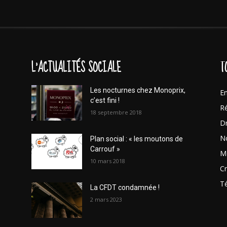
L'ACTUALITÉS SOCIALE
T
Les nocturnes chez Monoprix,
En
c’est fini !
Ré
18 septembre 2018
Dr
No
Plan social : « les moutons de
Carrouf »
Mo
10 mars 2018
Cr
T
La CFDT condamnée !
2 mars 2023