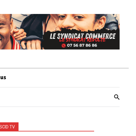
ous
SCID TV