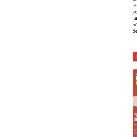
re
so
lu
né
de