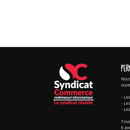
PER
Nous
ouve
- Le
- Le
- Le
Tous
6 av