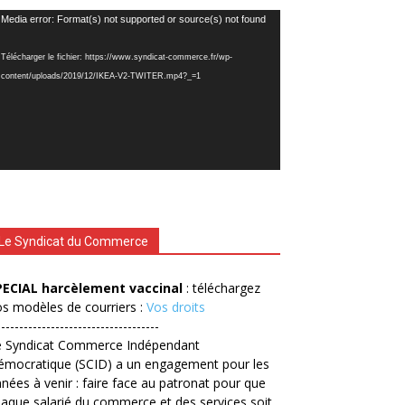
cteur
Media error: Format(s) not supported or source(s) not found
déo
Télécharger le fichier: https://www.syndicat-commerce.fr/wp-
content/uploads/2019/12/IKEA-V2-TWITER.mp4?_=1
Le Syndicat du Commerce
PECIAL harcèlement vaccinal
: téléchargez
s modèles de courriers :
Vos droits
------------------------------------
e Syndicat Commerce Indépendant
émocratique (SCID) a un engagement pour les
nées à venir : faire face au patronat pour que
aque salarié du commerce et des services soit